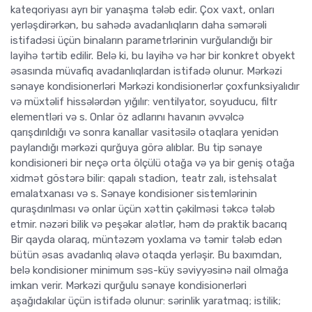
kateqoriyası ayrı bir yanaşma tələb edir. Çox vaxt, onları
yerləşdirərkən, bu sahədə avadanlıqların daha səmərəli
istifadəsi üçün binaların parametrlərinin vurğulandığı bir
layihə tərtib edilir. Belə ki, bu layihə və hər bir konkret obyekt
əsasında müvafiq avadanlıqlardan istifadə olunur. Mərkəzi
sənaye kondisionerləri Mərkəzi kondisionerlər çoxfunksiyalıdır
və müxtəlif hissələrdən yığılır: ventilyator, soyuducu, filtr
elementləri və s. Onlar öz adlarını havanın əvvəlcə
qarışdırıldığı və sonra kanallar vasitəsilə otaqlara yenidən
paylandığı mərkəzi qurğuya görə alıblar. Bu tip sənaye
kondisioneri bir neçə orta ölçülü otağa və ya bir geniş otağa
xidmət göstərə bilir: qapalı stadion, teatr zalı, istehsalat
emalatxanası və s. Sənaye kondisioner sistemlərinin
quraşdırılması və onlar üçün xəttin çəkilməsi təkcə tələb
etmir. nəzəri bilik və peşəkar alətlər, həm də praktik bacarıq
Bir qayda olaraq, müntəzəm yoxlama və təmir tələb edən
bütün əsas avadanlıq əlavə otaqda yerləşir. Bu baxımdan,
belə kondisioner minimum səs-küy səviyyəsinə nail olmağa
imkan verir. Mərkəzi qurğulu sənaye kondisionerləri
aşağıdakılar üçün istifadə olunur: sərinlik yaratmaq; istilik;