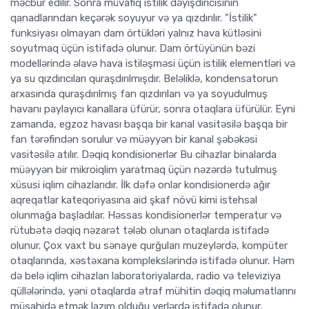
məcbur edilir. Sonra müvafiq istilik dəyişdiricisinin
qanadlarından keçərək soyuyur və ya qızdırılır. "İstilik"
funksiyası olmayan dam örtükləri yalnız hava kütləsini
soyutmaq üçün istifadə olunur. Dam örtüyünün bəzi
modellərində əlavə hava istiləşməsi üçün istilik elementləri və
ya su qızdırıcıları quraşdırılmışdır. Beləliklə, kondensatorun
arxasında quraşdırılmış fan qızdırılan və ya soyudulmuş
havanı paylayıcı kanallara üfürür, sonra otaqlara üfürülür. Eyni
zamanda, egzoz havası başqa bir kanal vasitəsilə başqa bir
fan tərəfindən sorulur və müəyyən bir kanal şəbəkəsi
vasitəsilə atılır. Dəqiq kondisionerlər Bu cihazlar binalarda
müəyyən bir mikroiqlim yaratmaq üçün nəzərdə tutulmuş
xüsusi iqlim cihazlarıdır. İlk dəfə onlar kondisionerdə ağır
aqreqatlar kateqoriyasına aid şkaf növü kimi istehsal
olunmağa başladılar. Həssas kondisionerlər temperatur və
rütubətə dəqiq nəzarət tələb olunan otaqlarda istifadə
olunur. Çox vaxt bu sənaye qurğuları muzeylərdə, kompüter
otaqlarında, xəstəxana komplekslərində istifadə olunur. Həm
də belə iqlim cihazları laboratoriyalarda, radio və televiziya
qüllələrində, yəni otaqlarda ətraf mühitin dəqiq məlumatlarını
müşahidə etmək lazım olduğu yerlərdə istifadə olunur.