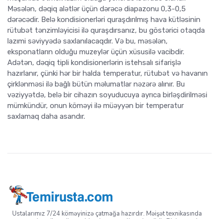
Məsələn, dəqiq alətlər üçün dərəcə diapazonu 0,3-0,5
dərəcədir. Belə kondisionerləri quraşdırılmış hava kütləsinin
rütubət tənzimləyicisi ilə quraşdırsanız, bu göstərici otaqda
lazımi səviyyədə saxlanılacaqdır. Və bu, məsələn,
eksponatların olduğu muzeylər üçün xüsusilə vacibdir.
Adətən, dəqiq tipli kondisionerlərin istehsalı sifarişlə
hazırlanır, çünki hər bir halda temperatur, rütubət və havanın
çirklənməsi ilə bağlı bütün məlumatlar nəzərə alınır. Bu
vəziyyətdə, belə bir cihazın soyuducuya ayrıca birləşdirilməsi
mümkündür, onun köməyi ilə müəyyən bir temperatur
saxlamaq daha asandır.
Ustalarımız 7/24 köməyinizə çatmağa hazırdır. Məişət texnikasında