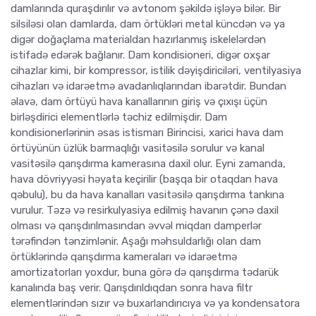
damlarında quraşdırılır və avtonom şəkildə işləyə bilər. Bir
silsiləsi olan damlarda, dam örtükləri metal küncdən və ya
digər doğaçlama materialdan hazırlanmış iskelelərdən
istifadə edərək bağlanır. Dam kondisioneri, digər oxşar
cihazlar kimi, bir kompressor, istilik dəyişdiriciləri, ventilyasiya
cihazları və idarəetmə avadanlıqlarından ibarətdir. Bundan
əlavə, dam örtüyü hava kanallarının giriş və çıxışı üçün
birləşdirici elementlərlə təchiz edilmişdir. Dam
kondisionerlərinin əsas istismarı Birincisi, xarici hava dam
örtüyünün üzlük barmaqlığı vasitəsilə sorulur və kanal
vasitəsilə qarışdırma kamerasına daxil olur. Eyni zamanda,
hava dövriyyəsi həyata keçirilir (başqa bir otaqdan hava
qəbulu), bu da hava kanalları vasitəsilə qarışdırma tankına
vurulur. Təzə və resirkulyasiya edilmiş havanın çənə daxil
olması və qarışdırılmasından əvvəl miqdarı damperlər
tərəfindən tənzimlənir. Aşağı məhsuldarlığı olan dam
örtüklərində qarışdırma kameraları və idarəetmə
amortizatorları yoxdur, buna görə də qarışdırma tədarük
kanalında baş verir. Qarışdırıldıqdan sonra hava filtr
elementlərindən sızır və buxarlandırıcıya və ya kondensatora