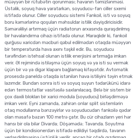
müəyyən bir rütubətin qorunması; havanın təmizlənməsi.
Üstəlik, soyuq hava yaratarkən, soyuducu-fan ciller sxemi
istifadə olunur. Ciller soyuducu sistemi Fankoil, isti və soyuq
boru kəmərlərinə qoşulan məhsuldar istilik dəyişdiricisidir.
Səmərəliliyi artırmaq üçün radiatorun arxasında quraşdırılmış
bir havalandırma cihazı istifadə olunur. Maraqlıdır ki, fankoil
qurğusu xaricdən məcburi qəbul edilmədən otaqda müəyyən
bir temperaturda hava axını təşkil edir. Bu, soyuducu
tərəfindən istehsal olunan istilik enerjisini artırmağa imkan
verir. Əl rejimində istiləşmə üçün soyuq və ya isti su vermək
üçün bir və ya digər klapanı bağlamaq kifayətdir. Avtomatik
prosesdə paneldə otaqda istənilən hava istiliyini təyin etmək
lazımdır. Bundan sonra isti və soyuq suyun tədarükünü idarə
edən termostatlar vasitəsilə saxlanılacaq. Belə bir sistem bir
çox daxili blokları bir xarici modula (soyuducu) birləşdirməyə
imkan verir. Eyni zamanda, zahirən onlar split sistemlərin
otaq modullarına bənzəyirlər və soyuducudan fankoilə qədər
olan məsafə bəzən 100 metrə çatır. Bu cür cihazların yeri hər
hansı bir ola bilər Divarda; Döşəmədə; Tavanda. Soyutma
üçün bir kondisionerdən istifadə edildiyi təqdirdə, tavanın
yerləşdirilməsinə üstünlük verilir, ancaq bir otağı qızdırmaq