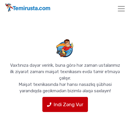
Vaxtınıza dəyər veririk, buna görə hər zaman ustalarımız
ilk ziyarət zamanı məişət texnikasını evdə təmir etməyə
çalışır.
Məişət texnikasında hər hansı nasazlıq şübhəsi
yarandıqda gecikmədən bizimlə əlaqə saxlayın!
Indi Zəng Vur