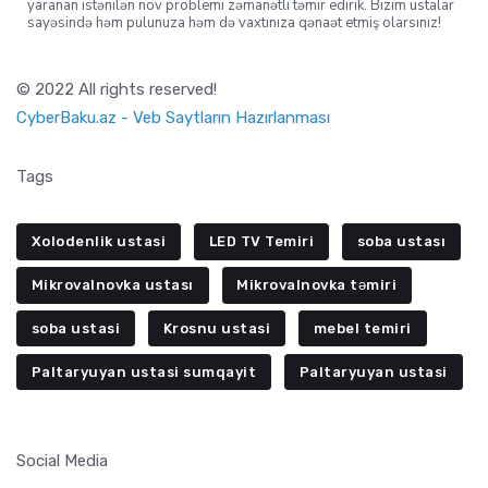
yaranan istənilən növ problemi zəmanətli təmir edirik. Bizim ustalar
sayəsində həm pulunuza həm də vaxtınıza qənaət etmiş olarsınız!
© 2022 All rights reserved!
CyberBaku.az - Veb Saytların Hazırlanması
Tags
Xolodenlik ustasi
LED TV Temiri
soba ustası
Mikrovalnovka ustası
Mikrovalnovka təmiri
soba ustasi
Krosnu ustasi
mebel temiri
Paltaryuyan ustasi sumqayit
Paltaryuyan ustasi
Social Media