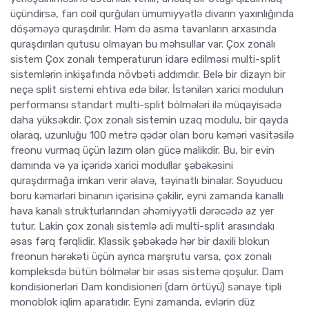
üçündirsə, fan coil qurğuları ümumiyyətlə divarın yaxınlığında
döşəməyə quraşdırılır. Həm də asma tavanların arxasında
quraşdırılan qutusu olmayan bu məhsullar var. Çox zonalı
sistem Çox zonalı temperaturun idarə edilməsi multi-split
sistemlərin inkişafında növbəti addımdır. Belə bir dizayn bir
neçə split sistemi ehtiva edə bilər. İstənilən xarici modulun
performansı standart multi-split bölmələri ilə müqayisədə
daha yüksəkdir. Çox zonalı sistemin uzaq modulu, bir qayda
olaraq, uzunluğu 100 metrə qədər olan boru kəməri vasitəsilə
freonu vurmaq üçün lazım olan gücə malikdir. Bu, bir evin
damında və ya içəridə xarici modullar şəbəkəsini
quraşdırmağa imkan verir əlavə, təyinatlı binalar. Soyuducu
boru kəmərləri binanın içərisinə çəkilir, eyni zamanda kanallı
hava kanalı strukturlarından əhəmiyyətli dərəcədə az yer
tutur. Lakin çox zonalı sistemlə adi multi-split arasındakı
əsas fərq fərqlidir. Klassik şəbəkədə hər bir daxili blokun
freonun hərəkəti üçün ayrıca marşrutu varsa, çox zonalı
kompleksdə bütün bölmələr bir əsas sistemə qoşulur. Dam
kondisionerləri Dam kondisioneri (dam örtüyü) sənaye tipli
monoblok iqlim aparatıdır. Eyni zamanda, evlərin düz