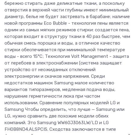
бережно стирать даже деликатные ткани, а поскольку
отверстия в верхней части глубины имеют минимальный
диаметр, белье не будет застревать в барабане; наличие
новой программы Eco Bubble - технология пены является
одним из самых мягких режимов стирки: создается пена,
которая входит в структуру ткани в 40 раз быстрее, чем
обычная смесь порошка и воды, а отличное качество
стирки обеспечивается при минимальной температуре
воды - всего 15°С; Технология Volt Management - защита
от перебоев в электроснабжении (система защищает
устройство от неожиданных отключений
электроэнергии и скачков напряжения. Среди
недостатков машинок Samsung малое количество
вариантов типоразмеров, медленная подача воды,
нарушение герметичности люка при частом
использовании. Сравнение популярных моделей LG и
Samsung Чтобы определить, что лучше — Samsung или
LG, нужно сравнить две похожие модели обеих
компаний. Это Samsung WW60J3063LW/LD и LG
FH0B8ND4.ALSPCIS. Сходства заключаются в типе